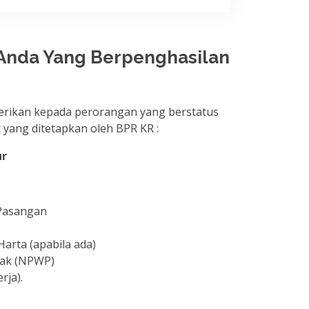
Anda Yang Berpenghasilan
erikan kepada perorangan yang berstatus
 yang ditetapkan oleh BPR KR :
ur
 Pasangan
Harta (apabila ada)
jak (NPWP)
rja).