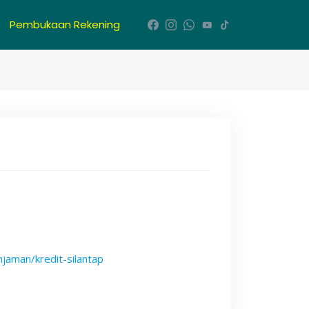
Pembukaan Rekening
njaman/kredit-silantap