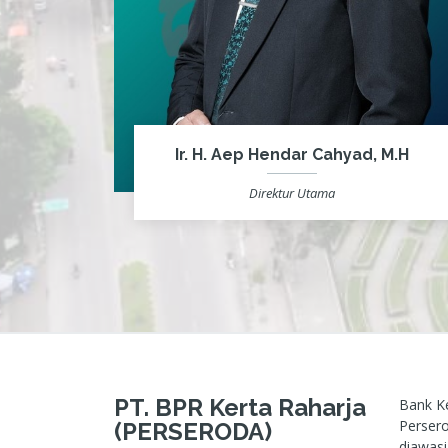
Ir. H. Aep Hendar Cahyad, M.H
Direktur Utama
PT. BPR Kerta Raharja
Bank Ke
Persero
(PERSERODA)
diawasi