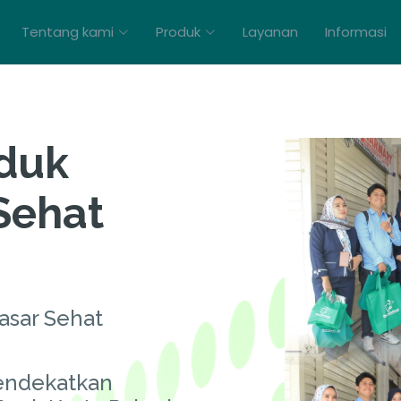
Tentang kami
Produk
Layanan
Informasi
oduk
Sehat
asar Sehat
endekatkan