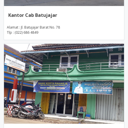
Kantor Cab Batujajar
Alamat : Jl. Batujajar Barat No. 78
Tlp : (022) 686 4849